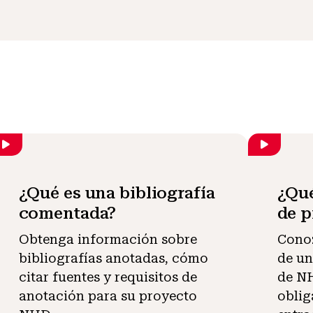
¿Qué es una bibliografía
¿Qu
comentada?
de p
Obtenga información sobre
Conoz
bibliografías anotadas, cómo
de un
citar fuentes y requisitos de
de NH
anotación para su proyecto
oblig