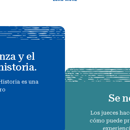
nza y el
historia.
Historia es una
uro
Se n
Los jueces hac
cómo puede pro
experienc