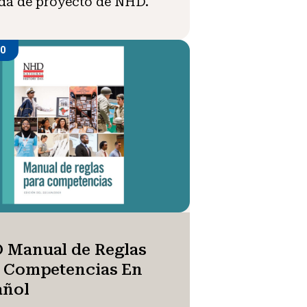
da de proyecto de NHD.
DO
 Manual de Reglas
a Competencias En
añol