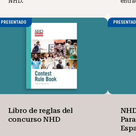
NHD.
entra
PRESENTADO
PRESENTA
Libro de reglas del
NHD
concurso NHD
Par
Esp