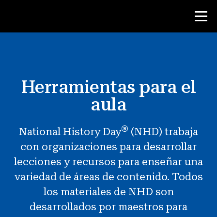
Concurso
Herramientas para el
Recursos para maestros
aula
Herramientas para el aula
®
National History Day
(NHD) trabaja
Cursos
con organizaciones para desarrollar
institutos
lecciones y recursos para enseñar una
Enseñanza de Habilidades de
variedad de áreas de contenido. Todos
Investigación
los materiales de NHD son
Asesoramiento a estudiantes de NHD
desarrollados por maestros para