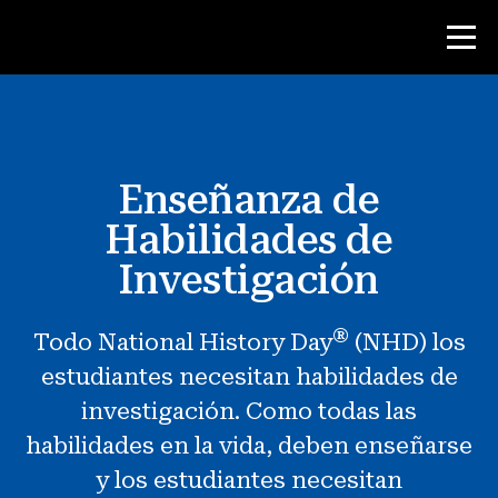
Concurso
Enseñanza de
Recursos para maestros
Habilidades de
Herramientas para el aula
Investigación
Cursos
®
Todo National History Day
(NHD) los
institutos
estudiantes necesitan habilidades de
Enseñanza de Habilidades de
Investigación
investigación. Como todas las
habilidades en la vida, deben enseñarse
Asesoramiento a estudiantes de NHD
y los estudiantes necesitan