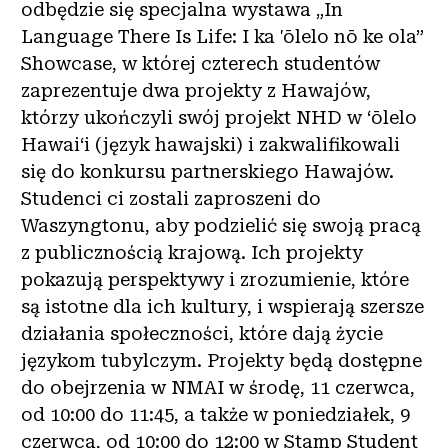
odbędzie się specjalna wystawa „In
Language There Is Life: I ka 'ōlelo nō ke ola”
Showcase, w której czterech studentów
zaprezentuje dwa projekty z Hawajów,
którzy ukończyli swój projekt NHD w ʻōlelo
Hawaiʻi (język hawajski) i zakwalifikowali
się do konkursu partnerskiego Hawajów.
Studenci ci zostali zaproszeni do
Waszyngtonu, aby podzielić się swoją pracą
z publicznością krajową. Ich projekty
pokazują perspektywy i zrozumienie, które
są istotne dla ich kultury, i wspierają szersze
działania społeczności, które dają życie
językom tubylczym. Projekty będą dostępne
do obejrzenia w NMAI w środę, 11 czerwca,
od 10:00 do 11:45, a także w poniedziałek, 9
czerwca, od 10:00 do 12:00 w Stamp Student