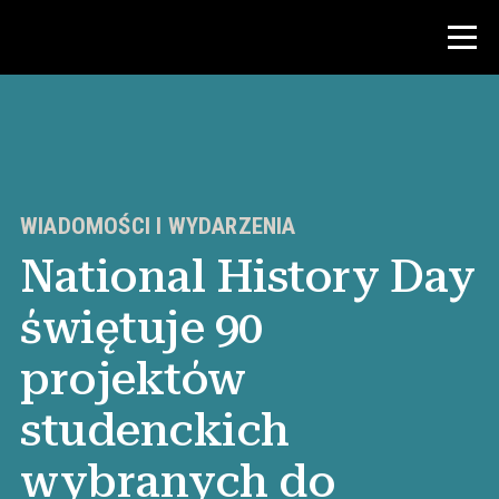
Konkurs
Zasoby dla nauczycieli
WIADOMOŚCI I WYDARZENIA
National History Day
Wiadomości i wydarzenia
świętuje 90
®
O NHD
projektów
Zaangażować się
studenckich
wybranych do