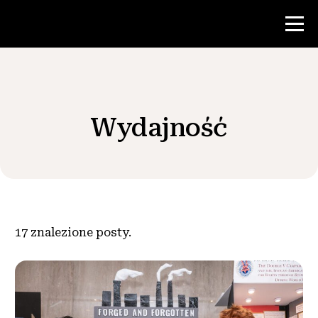
Konkurs
Wydajność
Zasoby dla nauczycieli
Wiadomości i wydarzenia
®
O NHD
17
znalezione posty.
Zaangażować się