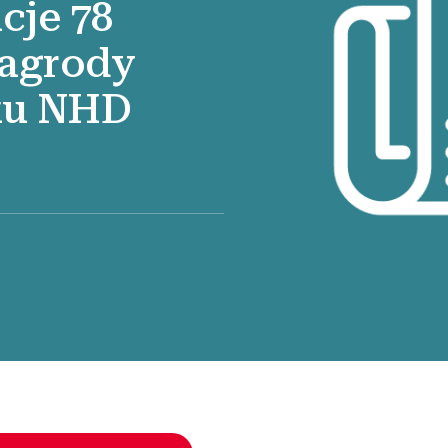
cje 78
nagrody
ku NHD