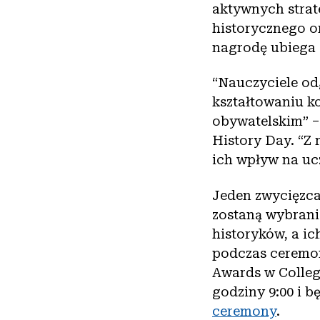
aktywnych strat
historycznego o
nagrodę ubiega s
“Nauczyciele od
kształtowaniu k
obywatelskim” –
History Day. “Z
ich wpływ na ucz
Jeden zwycięzca
zostaną wybrani
historyków, a ic
podczas ceremon
Awards w Colleg
godziny 9:00 i 
ceremony
.