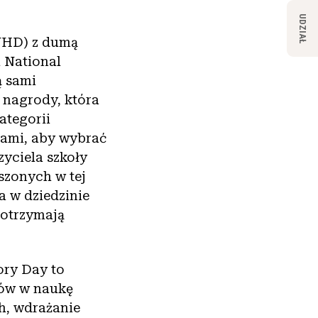
UDZIAŁ
NHD) z dumą
 National
 sami
 nagrody, która
ategorii
ami, aby wybrać
yciela szkoły
szonych w tej
a w dziedzinie
 otrzymają
ry Day to
iów w naukę
h, wdrażanie