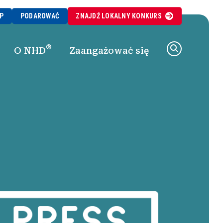
P
PODAROWAĆ
ZNAJDŹ
LOKALNY
KONKURS
®
O NHD
Zaangażować się