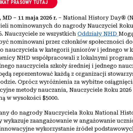
IKAT PRASOWY TUTAJ
MD – 11 maja 2026 r.
– National History Day® (
cieli nominowanych do nagrody Nauczyciel Roku
6. Nauczyciele ze wszystkich
Oddziały NHD
Mogą
yć nominowani przez członków społeczności do
 nauczyciela w kategorii juniorów i jednego w k
ownicy NHD współpracowali z lokalnymi program
nego nauczyciela szkoły średniej i jednego naucz
 będą reprezentować każdą z organizacji stowarzy
odzie. Oprócz wyróżnienia za wybitne osiągnięci
wacyjne metody nauczania, Nauczyciele Roku 2026
ną w wysokości $5000.
ny do nagrody Nauczyciela Roku National Histo
ry wykazuje zaangażowanie w angażowanie uczn
z innowacyjne wykorzystanie źródeł podstawowyc