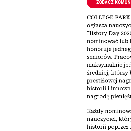
ZOBACZ KOMUN
COLLEGE PARK, 
ogłasza nauczy
History Day 202
nominować lub b
honoruje jednego
seniorów. Prac
maksymalnie jed
średniej, którzy
prestiżowej nagr
historii i inno
nagrodę pienięż
Każdy nominowa
nauczyciel, któ
historii poprze