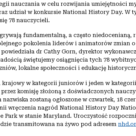
egii nauczania w celu rozwijania umiejętności m
raz udział w konkursie National History Day. W 
ię 78 nauczycieli.
grywają fundamentalną, a często niedocenianą, r
olejnego pokolenia liderów i animatorów zmian o
 powiedziała dr Cathy Gorn, dyrektor wykonawcz
 radością świętujemy osiągnięcia tych 78 wybitn
niów, lokalne społeczności i edukację historycz
 krajowy w kategorii juniorów i jeden w kategori
 przez komisję złożoną z doświadczonych nauczyc
h nazwiska zostaną ogłoszone w czwartek, 18 czer
ii wręczenia nagród National History Day Natio
e Park w stanie Maryland. Uroczystość rozpoczni
będzie transmitowana na żywo pod adresem
nhd.o