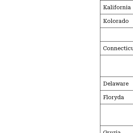
Kalifornia
Kolorado
Connectic
Delaware
Floryda
Gruzja