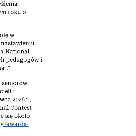
yślenia
tym roku o
olę w
 nastawieniu
a National
ych pedagogów i
ną”.”
i seniorów
ieli i
wca 2026 r.,
nal Contest
e się około
rg/awards-