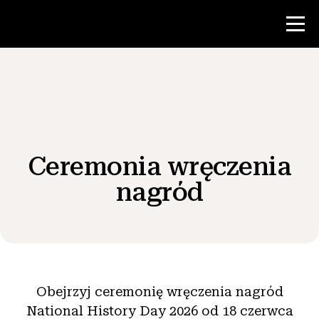
Konkurs
Zasoby dla nauczycieli
Ceremonia wręczenia
Wiadomości i wydarzenia
nagród
®
O NHD
Zaangażować się
Obejrzyj ceremonię wręczenia nagród
National History Day 2026 od 18 czerwca