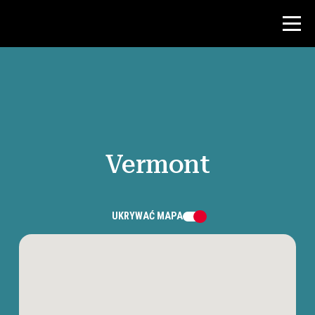
Konkurs
Zasoby dla nauczycieli
Vermont
Wiadomości i wydarzenia
®
O NHD
UKRYWAĆ
MAPA
Zaangażować się