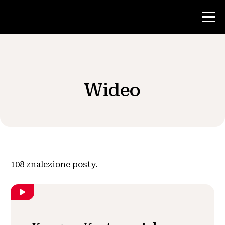
Konkurs
Wideo
Zasoby dla nauczycieli
Wiadomości i wydarzenia
®
O NHD
108
znalezione posty.
Zaangażować się