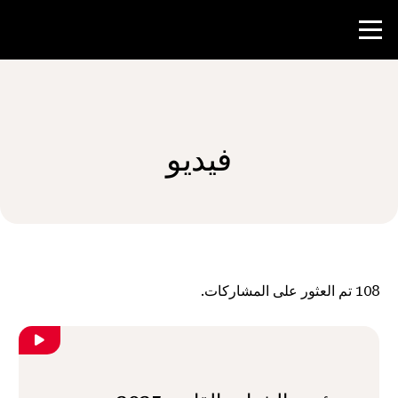
منافسة
فيديو
موارد المعلم
الأخبار و الأحداث
®
حول NHD
108
تم العثور على المشاركات.
شارك