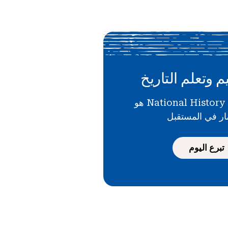
م وتعلم التاريخ
دعمك لـ National History Day هو
ار في المستقبل
تبرع اليوم