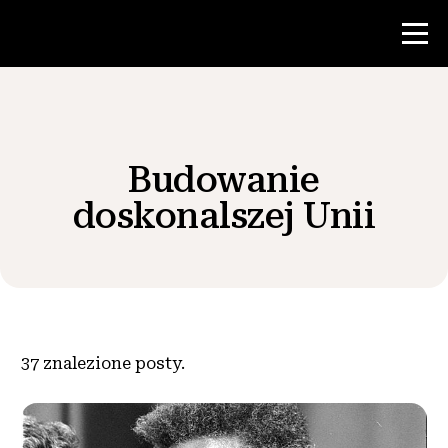
Konkurs
Budowanie
Zasoby dla nauczycieli
doskonalszej Unii
Wiadomości i wydarzenia
®
O NHD
37
znalezione posty.
Zaangażować się