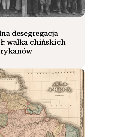
na desegregacja
ł: walka chińskich
rykanów