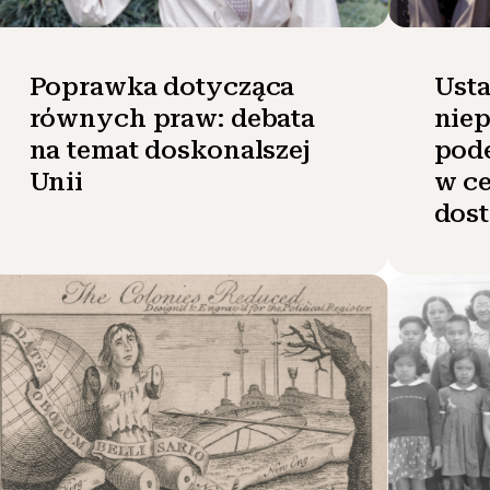
Poprawka dotycząca
Ust
równych praw: debata
nie
na temat doskonalszej
pod
Unii
w ce
dos