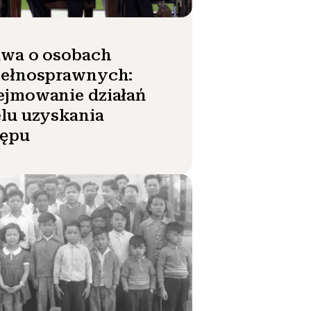
awa o osobach
pełnosprawnych:
ejmowanie działań
lu uzyskania
tępu