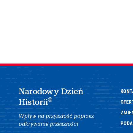
Narodowy Dzień
KONT
®
Historii
OFER
ZMIE
Wpływ na przyszłość poprzez
POD
odkrywanie przeszłości