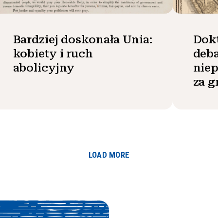
Bardziej doskonała Unia:
Dok
kobiety i ruch
deba
abolicyjny
niep
za g
LOAD MORE