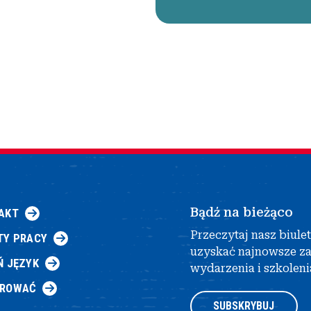
Bądź na bieżąco
AKT
Przeczytaj nasz biule
TY PRACY
uzyskać najnowsze z
Ń JĘZYK
wydarzenia i szkoleni
AROWAĆ
SUBSKRYBUJ