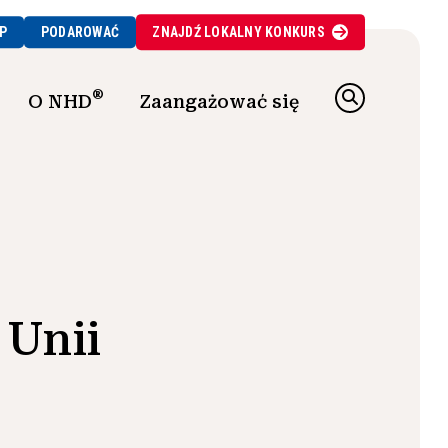
P
PODAROWAĆ
ZNAJDŹ
LOKALNY
KONKURS
®
O NHD
Zaangażować się
 Unii