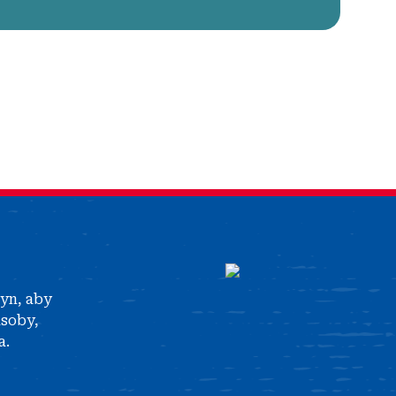
tyn, aby
asoby,
a.