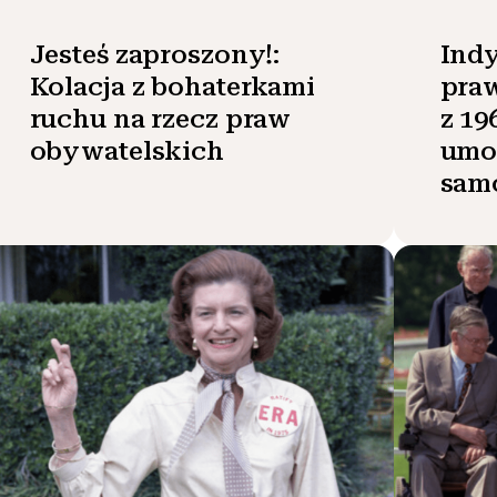
Jesteś zaproszony!:
Indy
Kolacja z bohaterkami
pra
ruchu na rzecz praw
z 19
obywatelskich
umo
sam