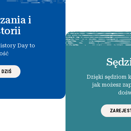
zania i
torii
istory Day to
łość
Sędz
 DZIŚ
Dzięki sędziom 
jak możesz za
dośw
ZAREJEST