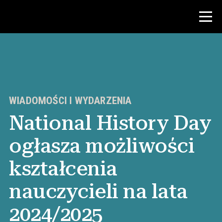
Konkurs
Zasoby dla nauczycieli
WIADOMOŚCI I WYDARZENIA
National History Day
Wiadomości i wydarzenia
ogłasza możliwości
®
O NHD
kształcenia
Zaangażować się
nauczycieli na lata
2024/2025