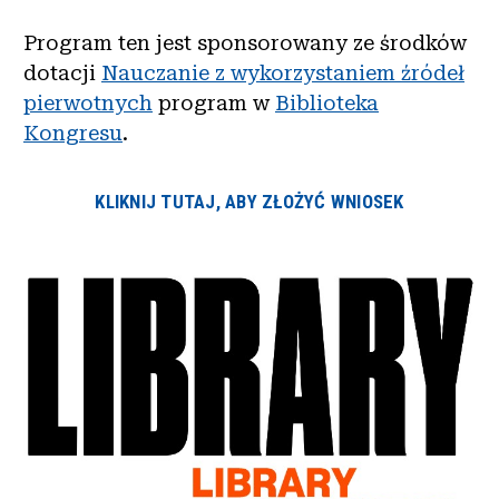
Program ten jest sponsorowany ze środków
dotacji
Nauczanie z wykorzystaniem źródeł
pierwotnych
program w
Biblioteka
Kongresu
.
KLIKNIJ TUTAJ, ABY ZŁOŻYĆ WNIOSEK