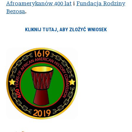
Afroamerykanów 400 lat
i
Fundacja Rodziny
Bezosa
.
KLIKNIJ TUTAJ, ABY ZŁOŻYĆ WNIOSEK