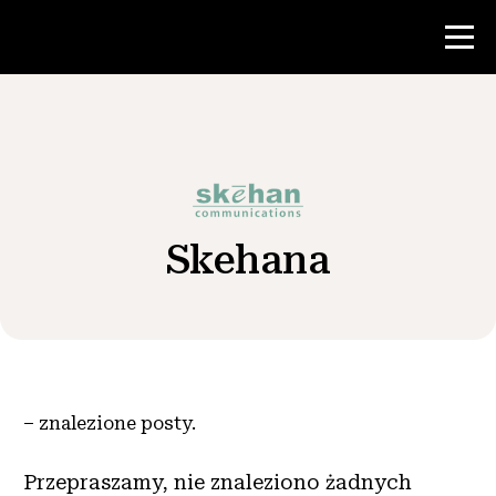
Konkurs
Zasoby dla nauczycieli
Skehana
Wiadomości i wydarzenia
®
O NHD
Zaangażować się
–
znalezione posty.
Przepraszamy, nie znaleziono żadnych