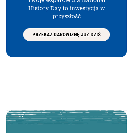
Twoje wsparcie dla National
History Day to inwestycja w
przyszłość
PRZEKAŻ DAROWIZNĘ JUŻ DZIŚ