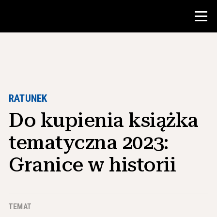
Konkurs
Zasoby dla nauczycieli
RATUNEK
Do kupienia książka
Narzędzia w klasie
Kursy
tematyczna 2023:
Instytuty
Granice w historii
Nauczanie umiejętności badawczych
Doradzanie studentom NHD
TEMAT