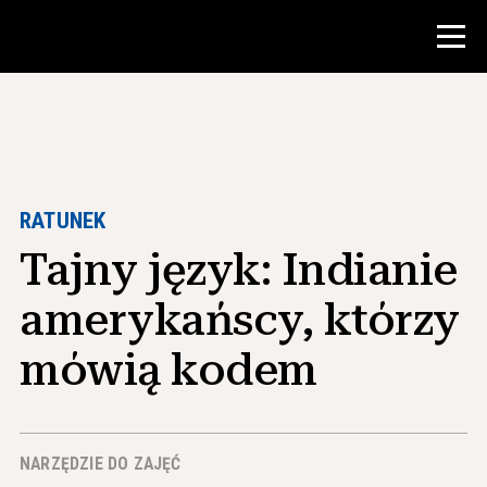
Konkurs
Zasoby dla nauczycieli
RATUNEK
Tajny język: Indianie
Narzędzia w klasie
Kursy
amerykańscy, którzy
Instytuty
mówią kodem
Nauczanie umiejętności badawczych
Doradzanie studentom NHD
NARZĘDZIE DO ZAJĘĆ