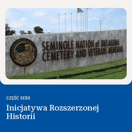
Wiadomości i wydarzenia
®
O NHD
Zaangażować się
CZĘŚĆ SERII
Inicjatywa Rozszerzonej
Historii