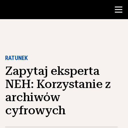
Konkurs
Zasoby dla nauczycieli
RATUNEK
Zapytaj eksperta
Narzędzia w klasie
Kursy
NEH: Korzystanie z
Instytuty
archiwów
Nauczanie umiejętności badawczych
cyfrowych
Doradzanie studentom NHD