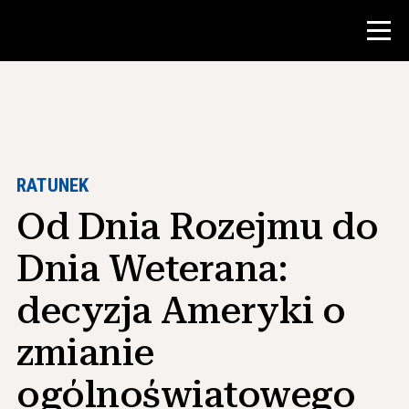
Konkurs
Zasoby dla nauczycieli
RATUNEK
Od Dnia Rozejmu do
Narzędzia w klasie
Kursy
Dnia Weterana:
Instytuty
decyzja Ameryki o
Nauczanie umiejętności badawczych
zmianie
Doradzanie studentom NHD
ogólnoświatowego