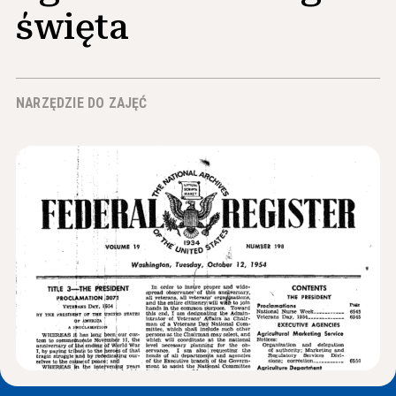
Wiadomości i wydarzenia
święta
®
O NHD
NARZĘDZIE DO ZAJĘĆ
Zaangażować się