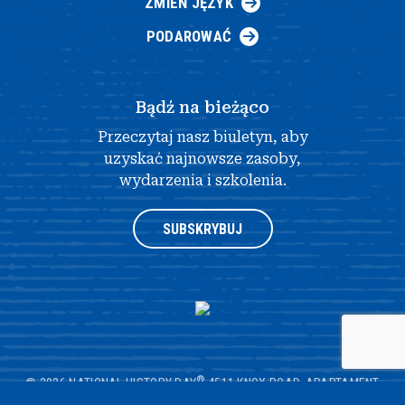
ZMIEŃ JĘZYK
PODAROWAĆ
Bądź na bieżąco
Przeczytaj nasz biuletyn, aby
uzyskać najnowsze zasoby,
wydarzenia i szkolenia.
SUBSKRYBUJ
®
© 2026 NATIONAL HISTORY DAY
4511 KNOX ROAD, APARTAMENT
205, COLLEGE PARK, MD 20740
|
POLITYKA PRYWATNOŚCI
|
PROJEKT