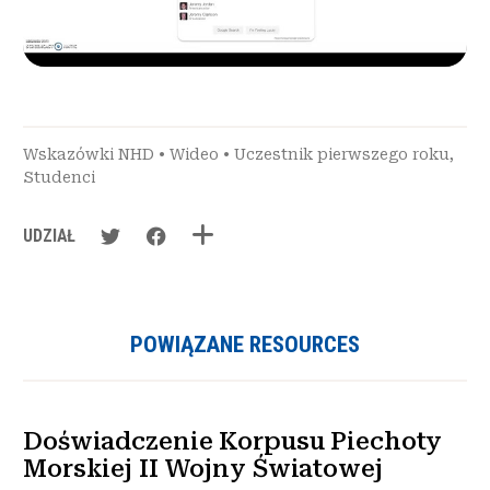
Wskazówki NHD
•
Wideo
•
Uczestnik pierwszego roku
,
Studenci
UDZIAŁ
POWIĄZANE RESOURCES
Doświadczenie Korpusu Piechoty
Morskiej II Wojny Światowej