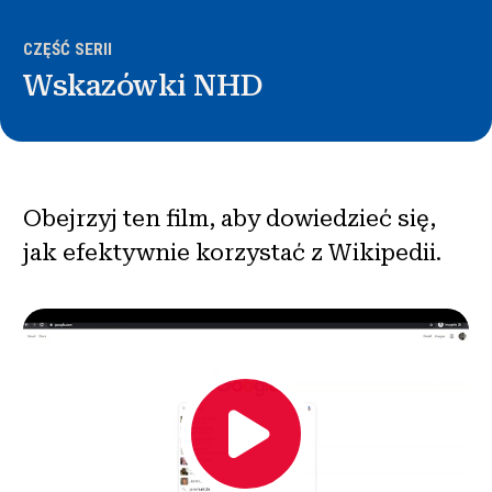
Wiadomości i wydarzenia
CZĘŚĆ SERII
®
Wskazówki NHD
O NHD
Zaangażować się
Obejrzyj ten film, aby dowiedzieć się,
jak efektywnie korzystać z Wikipedii.