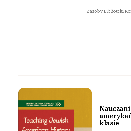
Zasoby Biblioteki K
Nauczanie
ameryka
klasie