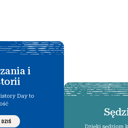
zania i
torii
istory Day to
łość
Sędz
 DZIŚ
Dzięki sędziom 