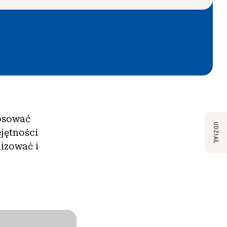
tosować
UDZIAŁ
jętności
izować i