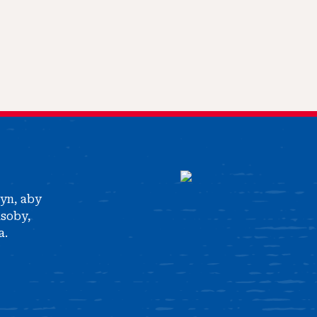
tyn, aby
asoby,
a.