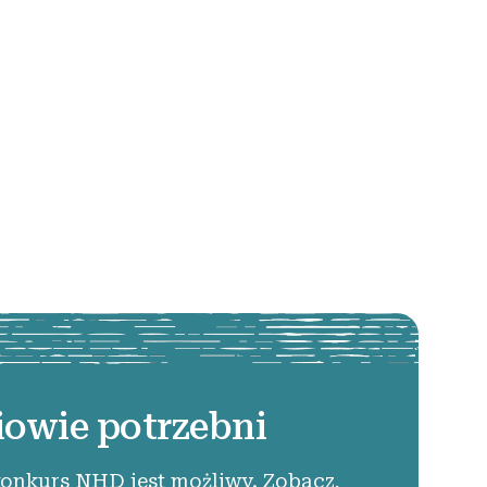
iowie potrzebni
konkurs NHD jest możliwy. Zobacz,