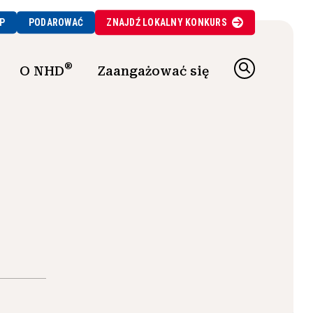
P
PODAROWAĆ
ZNAJDŹ
LOKALNY
KONKURS
®
O NHD
Zaangażować się