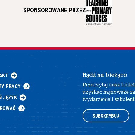
SPONSOROWANE PRZEZ
Bądź na bieżąco
AKT
Przeczytaj nasz biule
TY PRACY
uzyskać najnowsze z
Ń JĘZYK
wydarzenia i szkoleni
AROWAĆ
SUBSKRYBUJ