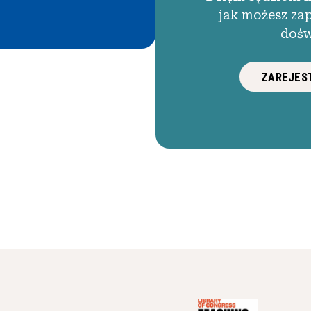
jak możesz za
dośw
ZAREJEST