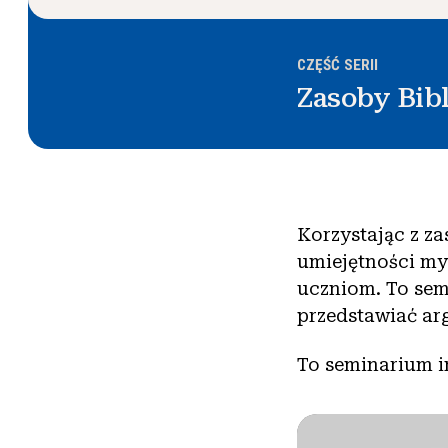
CZĘŚĆ SERII
Zasoby Bib
Korzystając z za
umiejętności my
uczniom. To sem
przedstawiać ar
To seminarium in