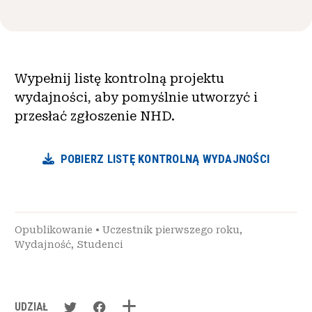
Wiadomości i wydarzenia
®
O NHD
Wypełnij listę kontrolną projektu
Zaangażować się
wydajności, aby pomyślnie utworzyć i
przesłać zgłoszenie NHD.
POBIERZ LISTĘ KONTROLNĄ WYDAJNOŚCI
Opublikowanie
•
Uczestnik pierwszego roku
,
Wydajność
,
Studenci
UDZIAŁ