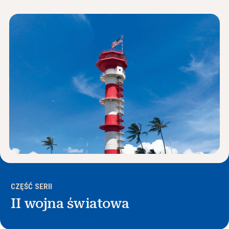
Wiadomości i wydarzenia
®
O NHD
Zaangażować się
CZĘŚĆ SERII
II wojna światowa