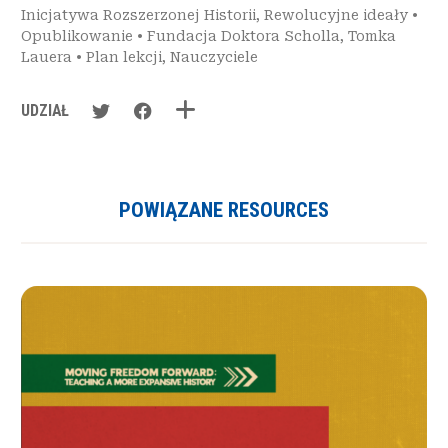
Inicjatywa Rozszerzonej Historii
,
Rewolucyjne ideały
•
Opublikowanie
•
Fundacja Doktora Scholla
,
Tomka
Lauera
•
Plan lekcji
,
Nauczyciele
UDZIAŁ
POWIĄZANE RESOURCES