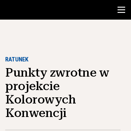
Konkurs
Zasoby dla nauczycieli
RATUNEK
Punkty zwrotne w
Narzędzia w klasie
Kursy
projekcie
Instytuty
Kolorowych
Nauczanie umiejętności badawczych
Konwencji
Doradzanie studentom NHD