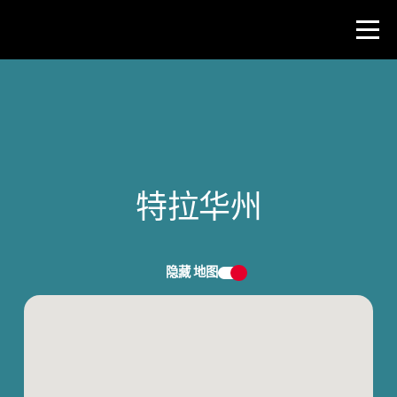
比赛
教师资源
特拉华州
新闻与事件
®
关于 NHD
隐藏
地图
参与其中