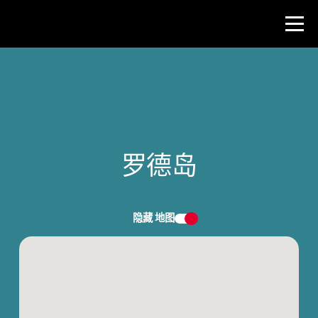
比赛
教师资源
罗德岛
新闻与事件
®
关于 NHD
隐藏
地图
参与其中