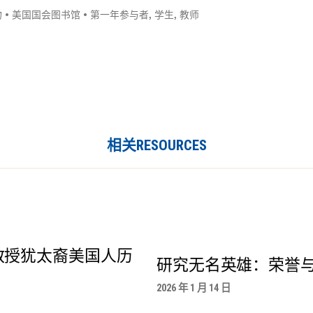
物
•
美国国会图书馆
•
第一年参与者
,
学生
,
教师
相关RESOURCES
教授犹太裔美国人历
研究无名英雄：荣誉
2026 年 1 月 14 日