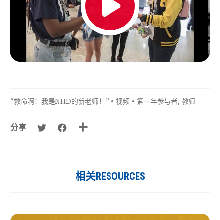
“救命啊！我是NHD的新老师！”
•
视频
•
第一年参与者
,
教师
分享
相关RESOURCES