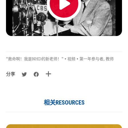
“救命啊！我是NHD的新老师！”
•
视频
•
第一年参与者
,
教师
分享
相关RESOURCES