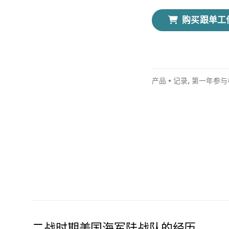
购买跟单工
产品
•
记录
,
第一年参与
二战时期美国海军陆战队的经历