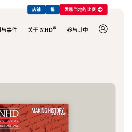
店铺
捐
发现
当地的
比赛
®
闻与事件
关于 NHD
参与其中