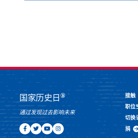
®
接触
国家历史日
职位
通过发现过去影响未来
切换
捐