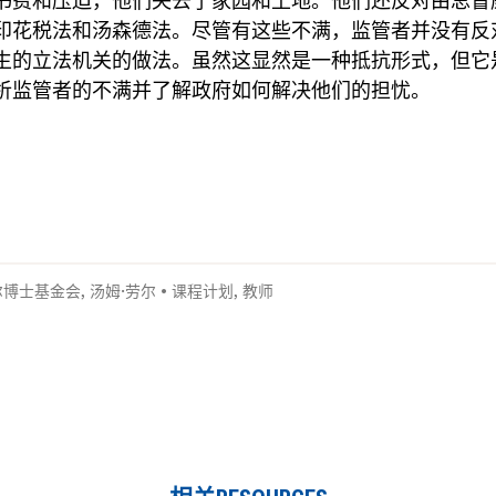
书费和压迫，他们失去了家园和土地。他们还反对由总督
印花税法和汤森德法。尽管有这些不满，监管者并没有反
生的立法机关的做法。虽然这显然是一种抵抗形式，但它
析监管者的不满并了解政府如何解决他们的担忧。
尔博士基金会
,
汤姆·劳尔
•
课程计划
,
教师