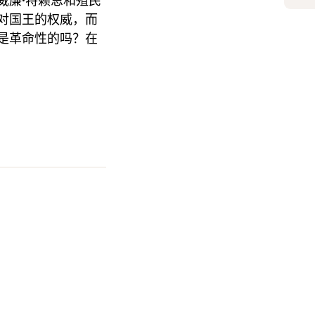
威廉·特赖恩和殖民
对国王的权威，而
是革命性的吗？在