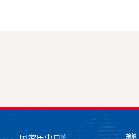
®
接触
国家历史日