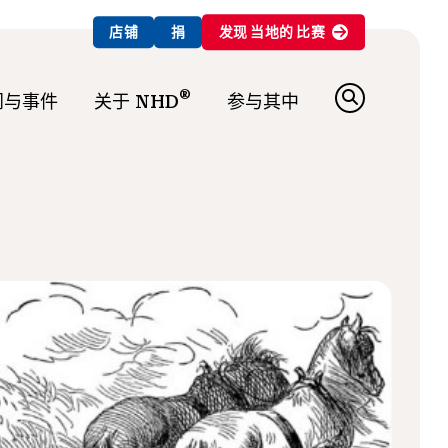
店铺
捐
发现
当地的
比赛
®
闻与事件
关于 NHD
参与其中