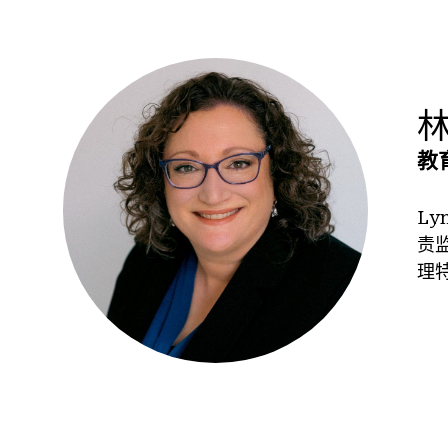
教
Ly
责
理