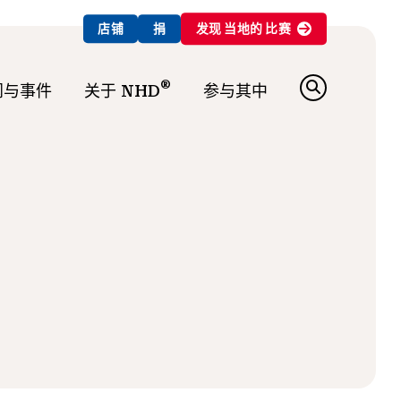
店铺
捐
发现
当地的
比赛
®
闻与事件
关于 NHD
参与其中