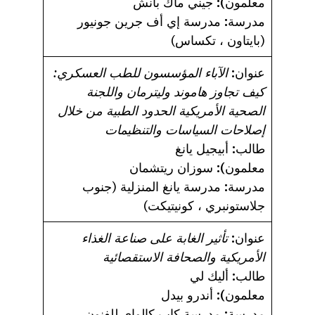
معلمون):
جيني ماك بانش
مدرسة:
مدرسة إي أف جرين جونيور
(بايتاون ، تكساس)
عنوان:
الآباء المؤسسون للطب العسكري:
كيف تجاوز هاموند وليترمان واللجنة
الصحية الأمريكية الحدود الطبية من خلال
إصلاحات السياسات والتنظيمات
طالب:
أبيجيل يانغ
معلمون):
سوزان ريتشمان
مدرسة:
مدرسة يانغ المنزلية (جنوب
جلاستونبري ، كونيتيكت)
عنوان:
تأثير الغابة على صناعة الغذاء
الأمريكية والصحافة الاستقصائية
طالب:
أليك لي
معلمون):
أندرو بيدل
مدرسة:
مدرسة كاب كالواي للفنون