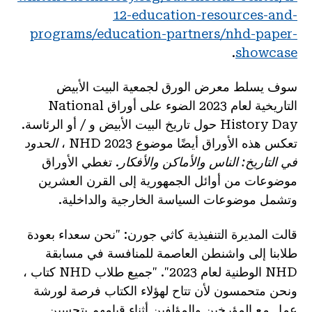
12-education-resources-and-
programs/education-partners/nhd-paper-
.
showcase
سوف يسلط معرض الورق لجمعية البيت الأبيض
التاريخية لعام 2023 الضوء على أوراق National
History Day حول تاريخ البيت الأبيض و / أو الرئاسة.
تعكس هذه الأوراق أيضًا موضوع 2023 NHD ،
الحدود
في التاريخ: الناس والأماكن والأفكار
. تغطي الأوراق
موضوعات من أوائل الجمهورية إلى القرن العشرين
وتشمل موضوعات السياسة الخارجية والداخلية.
قالت المديرة التنفيذية كاثي جورن: "نحن سعداء بعودة
طلابنا إلى واشنطن العاصمة للمنافسة في مسابقة
NHD الوطنية لعام 2023". "جميع طلاب NHD كتاب ،
ونحن متحمسون لأن تتاح لهؤلاء الكتاب فرصة لورشة
عمل مع المؤرخين والمؤلفين أثناء قيامهم بتحسين