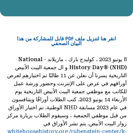
انقر هنا لتنزيل ملف PDF قابل للمشاركة من هذا
البيان الصحفي
8 يونيو 2023 ، كوليدج بارك ، ماريلاند -
National
History Day® (NHD)
و ال
جمعية البيت الأبيض
التاريخية
يسرنا أن نعلن عن 11 طالبًا تم اختيارهم لعرض
أوراقهم في عرض على الإنترنت وحضور ورشة عمل
للكاتب مع موظفي جمعية البيت الأبيض التاريخية يوم
الأربعاء 14 يونيو 2023. كتب الطلاب أوراقًا ويتنافسون
في عام 2023 مسابقة NHD الوطنية. تم اختيار الأوراق
من قبل موظفي الجمعية ، وسيقوم الطلاب بزيارة مركز
زوار البيت الأبيض. يتم نشر الأوراق في
whitehousehistory.org/rubenstein-center/k-