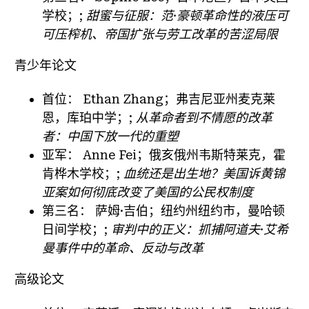
学校；;
甜蜜与征服：范·豪顿革命性的液压可
可压榨机、帝国扩张与劳工改革的苦涩局限
青少年论文
首位：
Ethan Zhang；弗吉尼亚州麦克莱
恩，库珀中学；;
从革命者到不情愿的改革
者：中国下放一代的重塑
亚军：
Anne Fei；俄亥俄州韦斯特莱克，霍
肯桦木学校；;
血统还是出生地？美国诉黄锦
亚案如何彻底改变了美国的公民权制度
第三名：
萨姆·吉伯；纽约州纽约市，曼哈顿
日间学校；;
审判中的正义：抓捕阿道夫·艾希
曼事件中的革命、反动与改革
高级论文