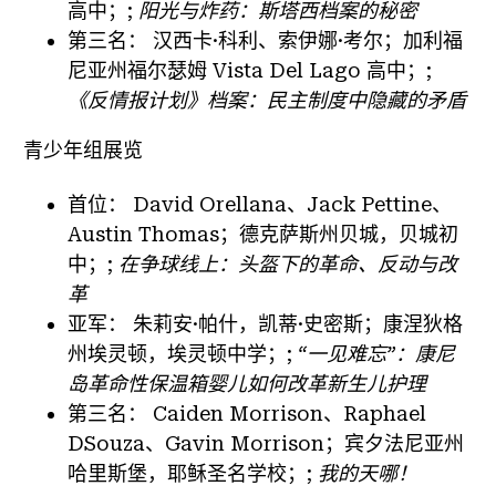
高中；;
阳光与炸药：斯塔西档案的秘密
第三名：
汉西卡·科利、索伊娜·考尔；加利福
尼亚州福尔瑟姆 Vista Del Lago 高中；;
《反情报计划》档案：民主制度中隐藏的矛盾
青少年组展览
首位：
David Orellana、Jack Pettine、
Austin Thomas；德克萨斯州贝城，贝城初
中；;
在争球线上：头盔下的革命、反动与改
革
亚军：
朱莉安·帕什，凯蒂·史密斯；康涅狄格
州埃灵顿，埃灵顿中学；;
“一见难忘”：康尼
岛革命性保温箱婴儿如何改革新生儿护理
第三名：
Caiden Morrison、Raphael
DSouza、Gavin Morrison；宾夕法尼亚州
哈里斯堡，耶稣圣名学校；;
我的天哪！