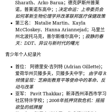
Sharath、Arko Barua；德克萨斯州普莱
诺，普莱诺东高中；;
决定命运：上帝委员会
如何革新生物伦理学并改革联邦医疗保健政策
第三名：
Natalie Martin、Kayla
McCloskey、Hanna Ariannejad；马里兰
州北波托马克，普尔斯维尔高中；;
寂静的春
天：DDT、异议与新时代的曙光
青少年个人纪录片
首位：
阿德里安·吉列特 (Adrian Gillette)；
爱荷华州贝滕多夫，贝滕多夫中学；
由字母 R
倾情呈现：芝麻街教育平等使命中的革命、反
动与改革
亚军：
Pavit Thakkar；新泽西州泽西市学习
社区特许学校；;
2008年抵押贷款危机：摇摇
欲坠的纸牌屋