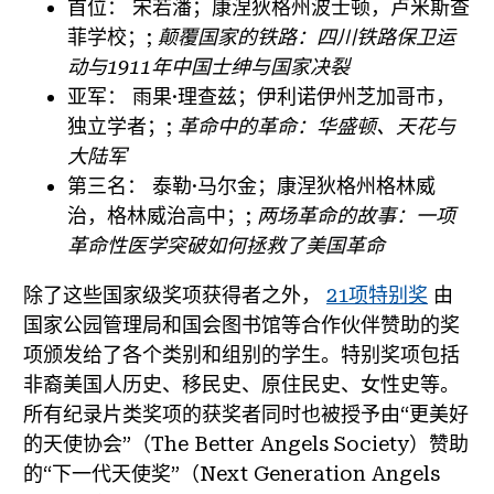
首位：
宋若潘；康涅狄格州波士顿，卢米斯查
菲学校；;
颠覆国家的铁路：四川铁路保卫运
动与1911年中国士绅与国家决裂
亚军：
雨果·理查兹；伊利诺伊州芝加哥市，
独立学者；;
革命中的革命：华盛顿、天花与
大陆军
第三名：
泰勒·马尔金；康涅狄格州格林威
治，格林威治高中；;
两场革命的故事：一项
革命性医学突破如何拯救了美国革命
除了这些国家级奖项获得者之外，
21项特别奖
由
国家公园管理局和国会图书馆等合作伙伴赞助的奖
项颁发给了各个类别和组别的学生。特别奖项包括
非裔美国人历史、移民史、原住民史、女性史等。
所有纪录片类奖项的获奖者同时也被授予由“更美好
的天使协会”（The Better Angels Society）赞助
的“下一代天使奖”（Next Generation Angels