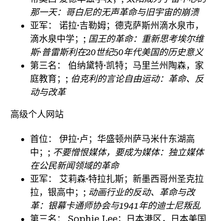
那一天：哥白尼的无声革命与旧宇宙的崩溃
亚军：
诺拉·吉勒姆；德克萨斯州滴水泉市，
滴水泉中学；;
国王的革命：重新思考埃尔维
斯·普雷斯利在20世纪50年代美国的历史意义
第三名：
伯纳黛特·凯特；马里兰州陶森，家
庭教育；;
伯克利的言论自由运动：革命、反
动与改革
高级个人网站
首位：
伊拉·卢；华盛顿州萨马米什东湖高
中；;
不要憎恨媒体，要成为媒体：独立媒体
在公民新闻领域的革命
亚军：
艾莉森·特拉扎斯；新墨西哥州圣克拉
拉，银高中；;
动画行业的反动、革命与改
革：银幕卡通师协会与1941年的迪士尼叛乱
第三名：
Sophie Lee；日本港区，日本美国