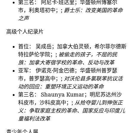
第三名：
阿尼卡·班达里；华盛顿州博塞尔
市，利奥塔初中；;
爵士乐：改变美国的革命
之声
高级个人纪录片
首位：
吴成岳；加拿大伯灵顿，希尔菲尔德斯
特拉萨伦学院；;
被偷走的孩子，不屈的民
族：加拿大寄宿学校的革命、反动与改革
亚军：
伊诺克·阿金巴德；华盛顿州普罗瑟
市，普罗瑟高中；;
对沃伦县多氯联苯抗议活
动的回应：重塑环境正义运动的革命
第三名：
Shaunya Kumar；明尼苏达州沙
科皮市，沙科皮高中；;
从抢夺婴儿到伸张正
义：争取家庭主权的革命、国家反应与印度儿
童福利法改革
青少年个人展