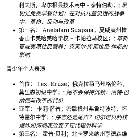
利夫斯，卑尔根县技术高中 - 泰特伯勒；;
黑
豹党免费早餐计划：在对抗儿童饥饿的战争
中，革命、反动与改革
第三名：
Ānelalani Suapaia；夏威夷州檀
香山卡美哈美哈学校 – 卡帕拉马校区；;
革新
夏威夷原住民营养：克莱尔·库莱拉尼·休斯的
影响
青少年个人表演
首位：
Lexi Kruse；俄克拉荷马州格伦科，
莫里森初级中学；;
她不会保持沉默：凯特·巴
纳德与改革的代价
亚军：
卡莉·萨普；密歇根州弗鲁特波特，怀
特霍尔中学；;
序言还是尾声？切尔诺贝利核
爆炸如何彻底改变了现代辐射科学
第三名：
霍普·贝利；北卡罗来纳州亨德森维