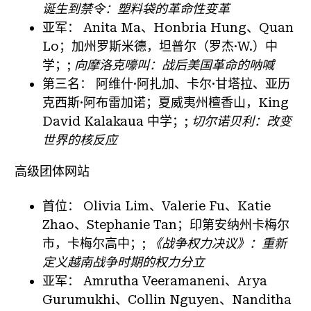
诞生到禁令：塑料袋的革命性变革
亚军：
Anita Ma、Honbria Hung、Quan
Lo；加州罗斯米德，坦普尔（罗杰·W.）中
学；;
向摩洛克嚎叫：战后美国革命的呐喊
第三名：
阿维什·阿扎加、卡尔·甘塔拉、亚历
克西斯·阿布雷加诺；夏威夷州檀香山，King
David Kalakaua 中学；;
切尔诺贝利：改变
世界的核反应
高级团体网站
首位：
Olivia Lim、Valerie Fu、Katie
Zhao、Stephanie Tan；印第安纳州卡梅尔
市，卡梅尔高中；;
《战争权力决议》：重新
定义越南战争时期的权力分立
亚军：
Amrutha Veeramaneni、Arya
Gurumukhi、Collin Nguyen、Nanditha