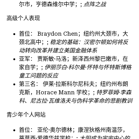
尔市，亨德森维尔中学；;
点阵之战
高级个人表现
首位：
Braydon Chen；纽约州大颈市，大
颈北高中；;
稳定的基础：汉密尔顿如何将反
动转向改革并建立美国金融体系
亚军：
贾斯敏·马洛；新泽西州黎巴嫩市，在
家自学；;
伊丽莎白·科尔曼·怀特与怀特斯博格
童工问题的反应
第三名：
伊莱·拉斯科尔尼科夫；纽约州布朗
克斯，Horace Mann 学校；;
特罗菲姆·李森
科、尼古拉·瓦维洛夫与伪科学革命的悲剧教训
青少年个人网站
首位：
亚伦·奥尔德林；康涅狄格州南温莎，
蒂莫西·爱德华兹学校；;
太阳成为宇宙中心的