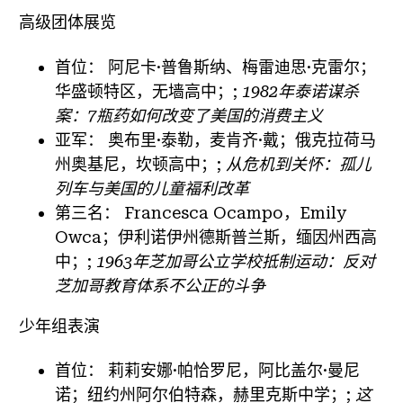
高级团体展览
首位：
阿尼卡·普鲁斯纳、梅雷迪思·克雷尔；
华盛顿特区，无墙高中；;
1982年泰诺谋杀
案：7瓶药如何改变了美国的消费主义
亚军：
奥布里·泰勒，麦肯齐·戴；俄克拉荷马
州奥基尼，坎顿高中；;
从危机到关怀：孤儿
列车与美国的儿童福利改革
第三名：
Francesca Ocampo，Emily
Owca；伊利诺伊州德斯普兰斯，缅因州西高
中；;
1963年芝加哥公立学校抵制运动：反对
芝加哥教育体系不公正的斗争
少年组表演
首位：
莉莉安娜·帕恰罗尼，阿比盖尔·曼尼
诺；纽约州阿尔伯特森，赫里克斯中学；;
这