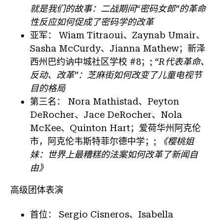
就是我们的故事：二战期间“密码女郎”的革命
性反应如何促成了密码学的改革
亚军：
Wiam Titraoui、Zaynab Umair、
Sasha McCurdy、Jianna Mathew；新泽
西州巴约讷中城社区学校 #8；;
“R代表革命、
反动、改革”：芝麻街如何改变了儿童电视节
目的格局
第三名：
Nora Mathistad、Peyton
DeRocher、Jace DeRocher、Nola
McKee、Quinton Hart；爱荷华州阿克伦
市，阿克伦韦斯特菲尔德中学；;
《樱桃姐
妹：世界上最糟糕的法案如何改革了新闻自
由》
高级团体表演
首位：
Sergio Cisneros、Isabella