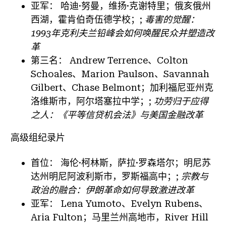
亚军：
哈迪·努曼，维扬·克谢特里；俄亥俄州
西湖，霍肯伯奇伍德学校；;
毒害的觉醒：
1993年克利夫兰铅峰会如何唤醒民众并塑造改
革
第三名：
Andrew Terrence、Colton
Schoales、Marion Paulson、Savannah
Gilbert、Chase Belmont；加利福尼亚州克
洛维斯市，阿尔塔塞拉中学；;
功劳归于应得
之人：《平等信贷机会法》与美国金融改革
高级组纪录片
首位：
海伦·柯林斯，萨拉·罗森塔尔；明尼苏
达州明尼阿波利斯市，罗斯福高中；;
宗教与
政治的融合：伊朗革命如何导致激进改革
亚军：
Lena Yumoto、Evelyn Rubens、
Aria Fulton；马里兰州高地市，River Hill