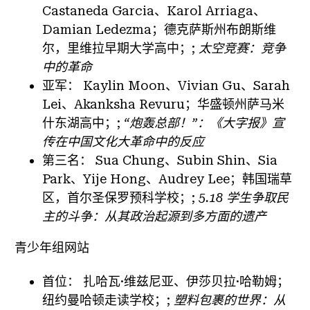
Castaneda Garcia、Karol Arriaga、
Damian Ledezma；德克萨斯州布朗斯维
尔，里维拉早期大学高中；;
太空竞赛：竞争
中的革命
亚军：
Kaylin Moon、Vivian Gu、Sarah
Lei、Akanksha Revuru；华盛顿州萨马米
什东湖高中；;
“炮轰总部！”：《大字报》宣
传在中国文化大革命中的反应
第三名：
Sua Chung、Subin Shin、Sia
Park、Yije Hong、Audrey Lee；韩国瑞草
区，首尔圣保罗预科学校；;
5.18 学生争取民
主的斗争：从其政治起源到多方面的遗产
青少年组网站
首位：
扎哈瓦·维兹尼亚、伊莎贝拉·哈勒姆；
纽约曼哈顿走读学校；;
塑料包裹的世界：从