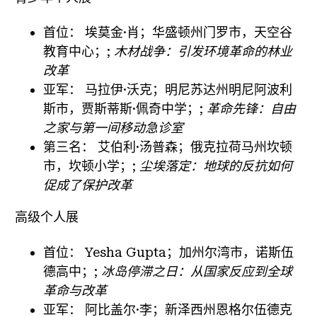
首位：
埃莫金·肖；华盛顿州门罗市，天空谷
教育中心；;
木材战争：引发环境革命的林业
改革
亚军：
马拉伊·沃克；明尼苏达州明尼阿波利
斯市，贾斯蒂斯·佩奇中学；;
革命先锋：自由
之家与第一间移动急诊室
第三名：
艾伯利·汤普森；俄克拉荷马州坎顿
市，坎顿小学；;
尘埃落定：地球的反抗如何
促成了保护改革
高级个人展
首位：
Yesha Gupta；加州尔湾市，诺斯伍
德高中；;
冰岛停滞之日：从国家反应到全球
革命与改革
亚军：
阿比盖尔·李；新泽西州恩格尔伍德克