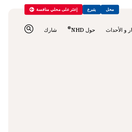
محل
يتبرع
إعثر على
محلي
منافسة
®
ار و الأحداث
حول NHD
شارك