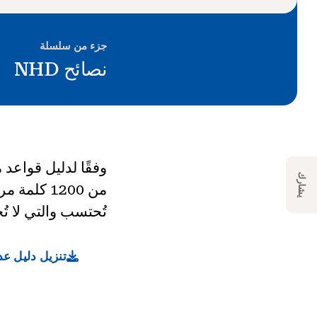
جزء من سلسلة
نصائح NHD
يشارك
من 1200 ك
تُحتسب والتي لا 
تنزيل دليل عد