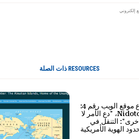
 إلكتروني
RESOURCES ذات الصلة
مثال مشروع موقع الويب رقم 4:
Nidoto Nai Yoni، "دع الأمر لا
رى": التنقل في
حدود الهوية الأمريكية