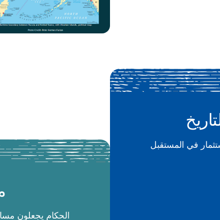
تاريخ
م