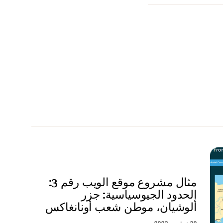
مثال مشروع موقع الويب رقم 3:
الحدود الجيوسياسية: جزر
ألوشيان، موطن شعب أونانغاكس