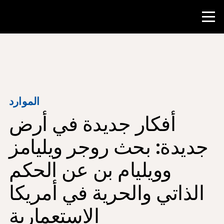
منافسة
موارد المعلم
الموارد
أفكار جديدة في أرض
أدوات الفصل الدراسي
الدورات
جديدة: بحث روجر ويليامز
المعاهد
وويليام بن عن الحكم
تدريس مهارات البحث
الذاتي والحرية في أمريكا
إرشاد طلاب NHD
الاستعمارية