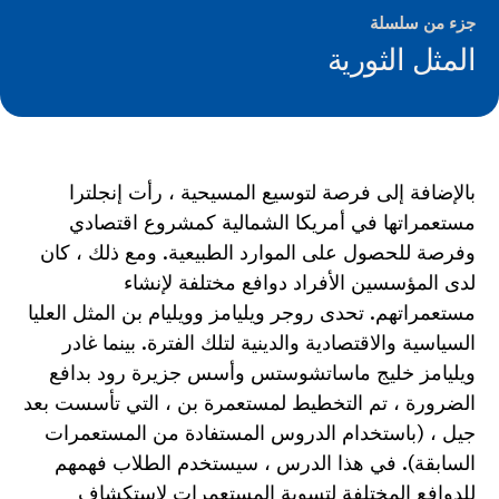
جزء من سلسلة
المثل الثورية
بالإضافة إلى فرصة لتوسيع المسيحية ، رأت إنجلترا
مستعمراتها في أمريكا الشمالية كمشروع اقتصادي
وفرصة للحصول على الموارد الطبيعية. ومع ذلك ، كان
لدى المؤسسين الأفراد دوافع مختلفة لإنشاء
مستعمراتهم. تحدى روجر ويليامز وويليام بن المثل العليا
السياسية والاقتصادية والدينية لتلك الفترة. بينما غادر
ويليامز خليج ماساتشوستس وأسس جزيرة رود بدافع
الضرورة ، تم التخطيط لمستعمرة بن ، التي تأسست بعد
جيل ، (باستخدام الدروس المستفادة من المستعمرات
السابقة). في هذا الدرس ، سيستخدم الطلاب فهمهم
للدوافع المختلفة لتسوية المستعمرات لاستكشاف