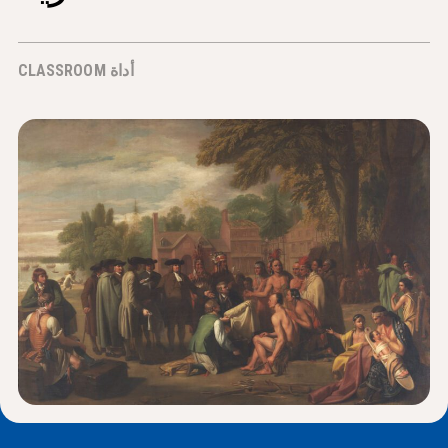
الأخبار و الأحداث
أداة CLASSROOM
®
حول NHD
شارك