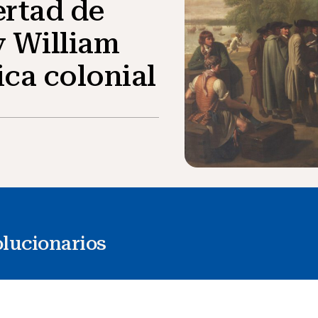
ertad de
y William
ca colonial
olucionarios