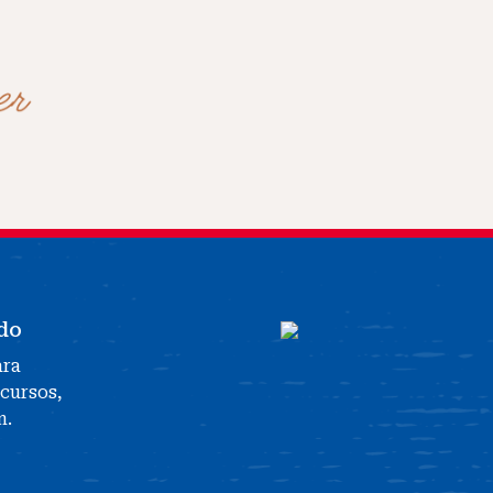
do
ara
ecursos,
n.