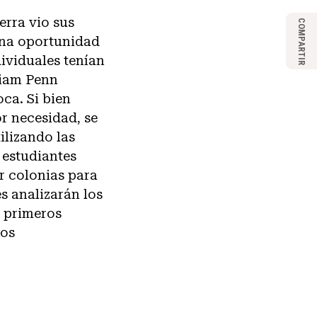
erra vio sus
COMPARTIR
una oportunidad
ividuales tenían
liam Penn
oca. Si bien
r necesidad, se
ilizando las
 estudiantes
r colonias para
s analizarán los
s primeros
tos