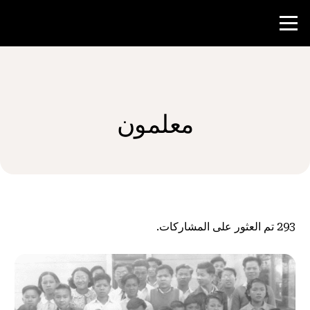
منافسة
معلمون
موارد المعلم
الأخبار و الأحداث
®
حول NHD
293
تم العثور على المشاركات.
شارك