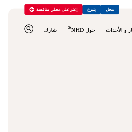
محل
يتبرع
إعثر على
محلي
منافسة
®
ار و الأحداث
حول NHD
شارك