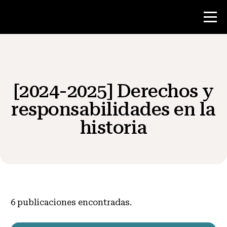
Concurso
[2024-2025] Derechos y
Recursos para maestros
responsabilidades en la
historia
Noticias y Eventos
®
Acerca de NHD
Involucrarse
6
publicaciones encontradas.