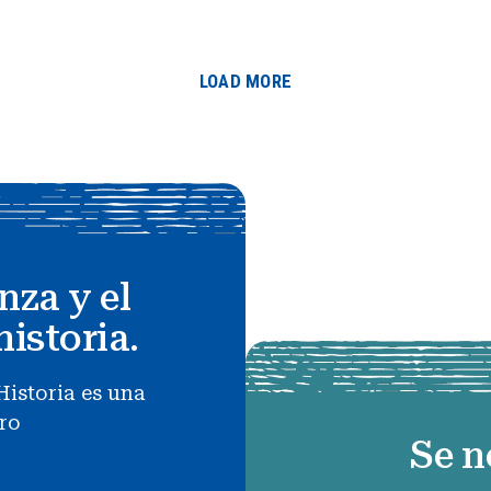
LOAD MORE
nza y el
historia.
Historia es una
uro
Se n