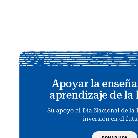
Apoyar la enseña
aprendizaje de la 
Su apoyo al Día Nacional de la 
inversión en el fut
DONAR HOY