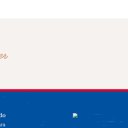
do
ara