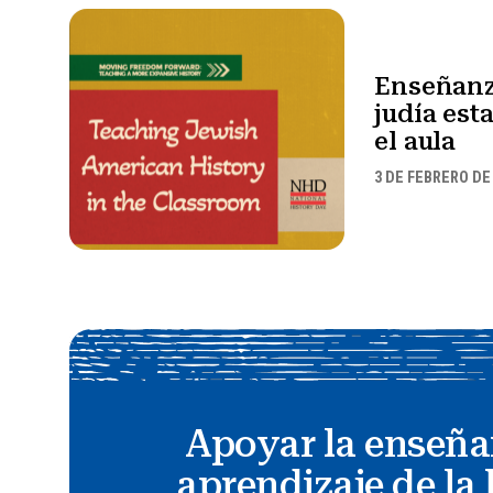
Enseñanza
judía es
el aula
3 DE FEBRERO DE
Apoyar la enseña
aprendizaje de la 