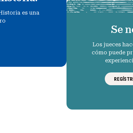
Historia es una
uro
Se n
Los jueces hac
cómo puede pro
experienc
REGÍSTR