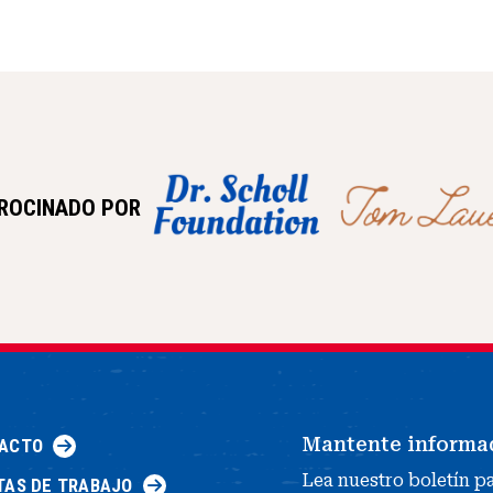
ROCINADO POR
Mantente informa
ACTO
Lea nuestro boletín p
TAS DE TRABAJO