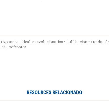
ia Expansiva
,
ideales revolucionarios
•
Publicación
•
Fundación
dios
,
Profesores
RESOURCES RELACIONADO