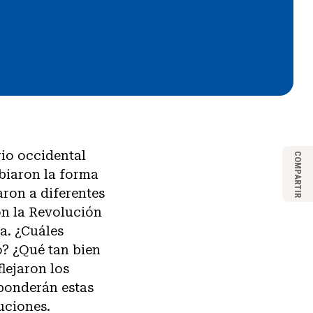
rio occidental
COMPARTIR
mbiaron la forma
aron a diferentes
n la Revolución
a. ¿Cuáles
o? ¿Qué tan bien
lejaron los
sponderán estas
uciones.