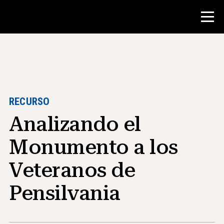
Concurso
Recursos para maestros
RECURSO
Analizando el
Herramientas para el aula
Cursos
Monumento a los
institutos
Veteranos de
Enseñanza de Habilidades de
Investigación
Pensilvania
Asesoramiento a estudiantes de NHD