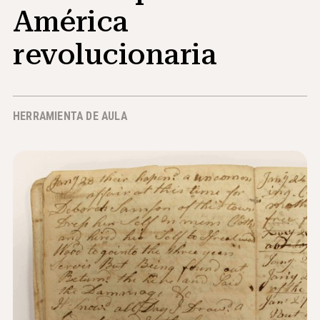
América
Noticias y Eventos
revolucionaria
®
Acerca de NHD
Involucrarse
HERRAMIENTA DE AULA