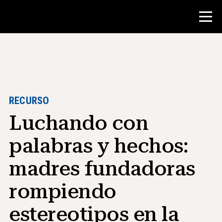
Concurso
Recursos para maestros
RECURSO
Luchando con
Herramientas para el aula
Cursos
palabras y hechos:
institutos
madres fundadoras
Enseñanza de Habilidades de
Investigación
rompiendo
Asesoramiento a estudiantes de NHD
estereotipos en la