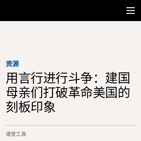
比赛
教师资源
资源
用言行进行斗争：建国
课堂工具
培训班
母亲们打破革命美国的
研究所
刻板印象
教学研究技能
为 NHD 学生提供建议
课堂工具