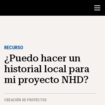
Concurso
Recursos para maestros
RECURSO
¿Puedo hacer un
Herramientas para el aula
Cursos
historial local para
institutos
mi proyecto NHD?
Enseñanza de Habilidades de
Investigación
Asesoramiento a estudiantes de NHD
CREACIÓN DE PROYECTOS