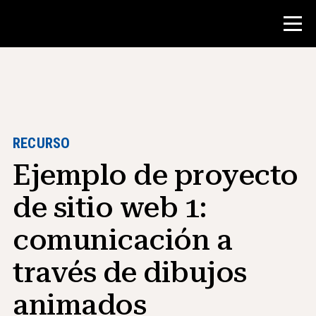
Concurso
Recursos para maestros
RECURSO
Ejemplo de proyecto
Herramientas para el aula
Cursos
de sitio web 1:
institutos
comunicación a
Enseñanza de Habilidades de
Investigación
través de dibujos
Asesoramiento a estudiantes de NHD
animados