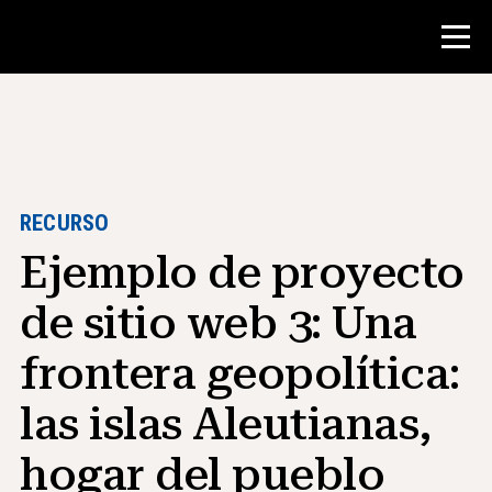
Concurso
Recursos para maestros
RECURSO
Ejemplo de proyecto
Herramientas para el aula
Cursos
de sitio web 3: Una
institutos
frontera geopolítica:
Enseñanza de Habilidades de
Investigación
las islas Aleutianas,
Asesoramiento a estudiantes de NHD
hogar del pueblo