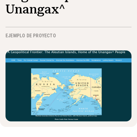
Unangax^
Noticias y Eventos
®
Acerca de NHD
EJEMPLO DE PROYECTO
Involucrarse