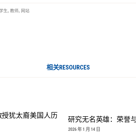
学生
,
教师
,
网站
相关RESOURCES
教授犹太裔美国人历
研究无名英雄：荣誉
2026 年 1 月 14 日