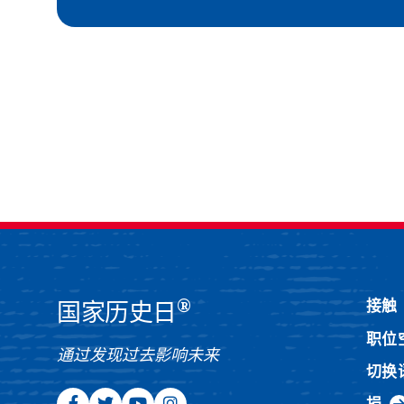
®
接触
国家历史日
职位
通过发现过去影响未来
切换
捐