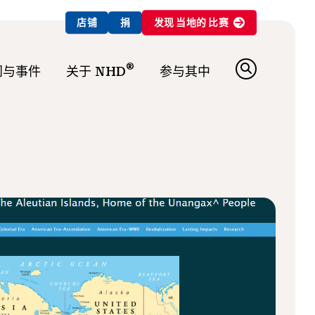
店铺
捐
发现
当地的
比赛
®
闻与事件
关于 NHD
参与其中