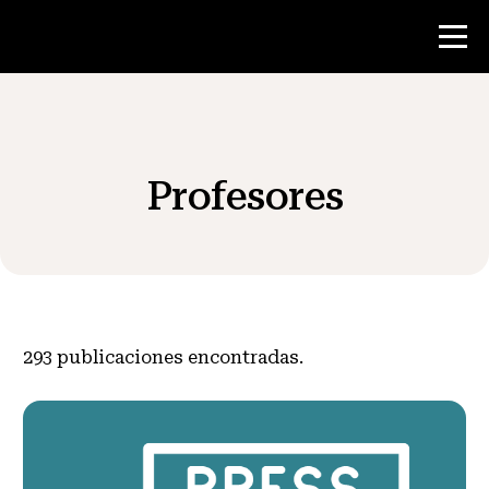
Concurso
Profesores
Recursos para maestros
Noticias y Eventos
®
Acerca de NHD
293
publicaciones encontradas.
Involucrarse